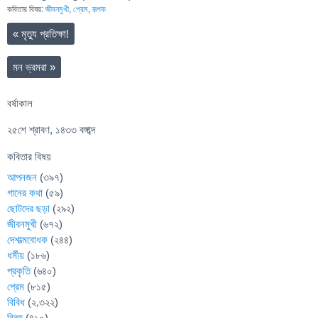
কবিতার বিষয়:
জীবনমুখী
,
প্রেম
,
রূপক
«
মৃত্যু প্রতিক্ষা!
মন ভ্রমরা
»
বর্ষাকাল
২৫শে শ্রাবণ, ১৪৩৩ বঙ্গাব্দ
কবিতার বিষয়
আপনজন
(৩৯৭)
গানের কথা
(৫৯)
ছোটদের ছড়া
(২৯২)
জীবনমুখী
(৬৭২)
দেশাত্মবোধক
(২৪৪)
ধর্মীয়
(১৮৬)
প্রকৃতি
(৬৪০)
প্রেম
(৮১৫)
বিবিধ
(২,৩২২)
বিরহ
(৪১০)