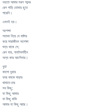
নয়তো আমার সরল শব্দের
রেল গাড়ি তোমায় ছুতে
পারেনি।
এমনই হয়।
অপেক্ষা
পতাকা নিয়ে যে মাষ্টার
করে সারাজীবন অপেক্ষা
শুন্য থাকে সে;
রেল যায়, প্লাটফর্মহীন
অন্য কার আংগিনায়।
ধুয়া
কালো ধুয়ায়
হদয় থমকে দাড়ায়
থামাতে চায়
সব কিছু;
যা কিছু আমার
যা কিছু বাকি
আমার যা কিছু আছে।