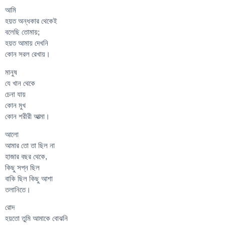
আমি
হয়ত অন্ধকার থেকেই
বলেছি তোমায়;
হয়ত আমায় দেখনি
কোন সরল রেখায়।
মানুষ
যে খান থেকে
চেনা যায়
কোন মুখ
কোন শরীরী আত্মা।
আলো
আমার তো তা ছিল না
হাজার বছর থেকে,
কিছু সপ্ন ছিল
বাকি ছিল কিছু আশা
তলানিতে।
রোদ
হয়তো তুমি আমাকে বোঝনি