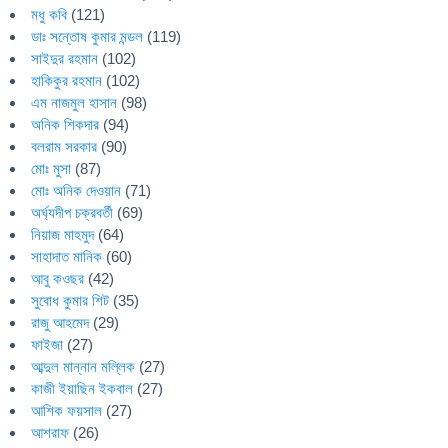
মধু কবি
(121)
ডাঃ সন্তোষ কুমার মন্ডল
(119)
সাইদুর রহমান
(102)
হাকিকুর রহমান
(102)
এম নাজমুল হাসান
(98)
অনিক শিকদার
(94)
বলরাম সরকার
(90)
মোঃ মুসা
(87)
মোঃ অনিক দেওয়ান
(71)
অর্ঘ্যদীপ চক্রবর্তী
(69)
নিয়াজ মাহমুদ
(64)
সাহাদাত মানিক
(60)
আবু কওছর
(42)
সুবোধ কুমার শিট
(35)
রাজু আহমেদ
(29)
ফাইজা
(27)
আব্দুল মান্নান মল্লিক
(27)
কাজী ইয়াছিন ইকবাল
(27)
আশিক ফয়সাল
(27)
আশরাফ
(26)