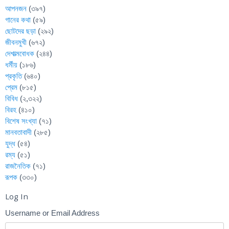
আপনজন
(৩৯৭)
গানের কথা
(৫৯)
ছোটদের ছড়া
(২৯২)
জীবনমুখী
(৬৭২)
দেশাত্মবোধক
(২৪৪)
ধর্মীয়
(১৮৬)
প্রকৃতি
(৬৪০)
প্রেম
(৮১৫)
বিবিধ
(২,৩২২)
বিরহ
(৪১০)
বিশেষ সংখ্যা
(৭১)
মানবতাবাদী
(২৮৫)
যুদ্ধ
(৫৪)
রম্য
(৫১)
রাজনৈতিক
(৭১)
রূপক
(৩৩০)
Log In
Username or Email Address