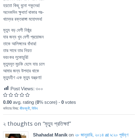
হয়তো কিছু বুনো শকুনের!
অনেকদিন ক্ষুধার্ত থাকার পর-
খাদ্যের রক্তরাঙ্গা মহোৎসব!
মৃত্যু বড় বেশী নিষ্ঠুর
যার জন্য খুব বেশী প্রয়োজন
তাকে আলিঙ্গনের বাঁধার!
তার সাথে তার নিয়ত
ভয়ংকর লুকোচুরি!
মৃত্যুদূত মুচকি হেসে যায় চলে
আমার জন্য উপহার থাকে
মৃত্যুহীণ এক মৃত্যু যন্ত্রণা!
Post Views:
৩০০
0.00
avg. rating (
0
% score) -
0
votes
কবিতার বিষয়:
জীবনমুখী
,
বিবিধ
২ thoughts on “
মৃত্যু প্রতিক্ষা!
”
Shahadat Manik
on
২৮ জানুয়ারি, ২০১৪ at ৯:২০ পূর্বাহ্ণ