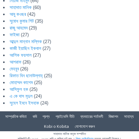
নিয়াজ মাহমুদ
(64)
সাহাদাত মানিক
(60)
আবু কওছর
(42)
সুবোধ কুমার শিট
(35)
রাজু আহমেদ
(29)
ফাইজা
(27)
আব্দুল মান্নান মল্লিক
(27)
কাজী ইয়াছিন ইকবাল
(27)
আশিক ফয়সাল
(27)
আশরাফ
(26)
মেহবুব
(26)
রিফাত বিন ছানাউল্লাহ্
(25)
মোহাম্মদ কাশেম
(25)
আসিফুল হক
(25)
এ কে দাস মৃদুল
(24)
সুহেল ইবনে ইসহাক
(24)
সাম্প্রতিক কবিতা
কবি
প্রশ্ন
প্রাইভেসি নীতি
ব্যবহারের শর্তাবলী
বিজ্ঞাপন
সাহায্য
Kobi o Kobita
যোগাযোগ করুন
সাহাদাত মানিক কতৃক সম্পাদিত
কপিরাইট © ২০১৩ - ২০১৬; কবি ও কবিতা ডট কম ।
প্রিয় অষ্ট্রেলিয়ার
অনন্য আরেকটি নিবেদন।