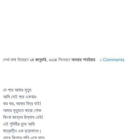
লেখা জমা দিয়েছেন
২৪ জানুয়ারি, ২০১৪
লিখেছেন
আবরার শাহরিয়ার
২ Comments
যে পথে আমার মৃত্যু
আমি সেই পথে একবার-
বার বার, বহুবার ফিরে যাই!
আমার মৃত্যুতে কারো শোক
কিংবা জান্তব উল্লাস নেই!
এই পৃথিবীর বুকে আমি
মাত্রাহীন এক ছায়ামানব।
চোখে কিনারে পানি এসে যাবে